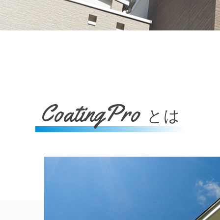
CoatingPro
とは