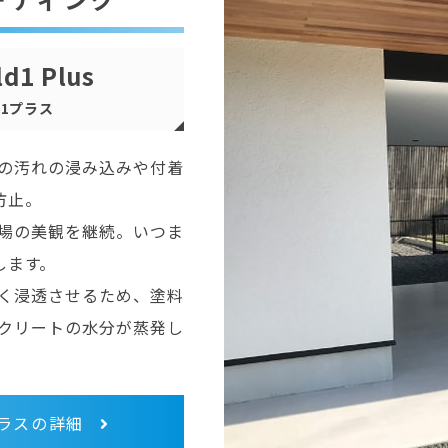
ld1 Plus
ド1プラス
の汚れの浸み込みや付着
防止。
場の美観を継続。いつま
します。
く浸透させるため、塗料
クリートの水分が蒸発し
ラスの詳細